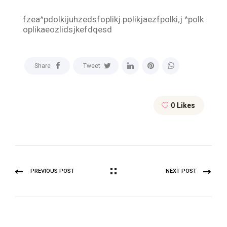
fzea^pdolkijuhzedsfoplikj polikjaezfpolki;j ^polk
oplikaeozlidsjkefdqesd
Share
Tweet
0
Likes
PREVIOUS POST
NEXT POST